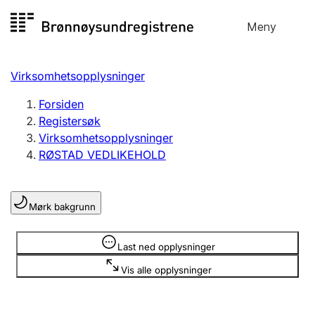
Hopp
Meny
Registersøk
til
Søk
Velg språk
innhold
Virksomhetsopplysninger
Aksjeselskap
Registrere, endre, slette
Forsiden
Registersøk
Virksomhetsopplysninger
Enkeltpersonforetak
RØSTAD VEDLIKEHOLD
Registrere, endre, slette
Mørk bakgrunn
Lag og forening
Registrere, endre, slette
Opplysninger er skjult
Last ned opplysninger
Vis alle opplysninger
Flere organisasjonsformer