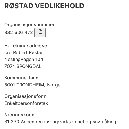
RØSTAD VEDLIKEHOLD
Årsregnskap
Innsending og forsinkelsesgebyr
Organisasjonsnummer
832 606 472
Tinglysing
Forretningsadresse
c/o Robert Røstad
Nestingvegen 104
Jeger
7074
SPONGDAL
Betaling og jegeravgiftskort
Kommune, land
5001
TRONDHEIM
,
Norge
Ektepaktveileder
Organisasjonsform
Enkeltpersonforetak
Offentlig sektor
Næringskode
81.230
Annen rengjøringsvirksomhet og snømåking