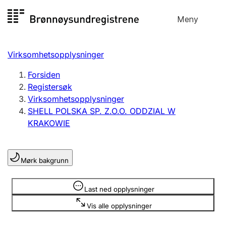
Hopp
Meny
Registersøk
til
Søk
Velg språk
innhold
Virksomhetsopplysninger
Aksjeselskap
Registrere, endre, slette
Forsiden
Registersøk
Virksomhetsopplysninger
Enkeltpersonforetak
SHELL POLSKA SP. Z.O.O. ODDZIAL W
Registrere, endre, slette
KRAKOWIE
Lag og forening
Mørk bakgrunn
Registrere, endre, slette
Opplysninger er skjult
Last ned opplysninger
Flere organisasjonsformer
Vis alle opplysninger