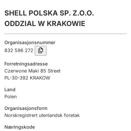
Årsregnskap
SHELL POLSKA SP. Z.O.O.
Innsending og forsinkelsesgebyr
ODDZIAL W KRAKOWIE
Tinglysing
Organisasjonsnummer
832 596 272
Jeger
Forretningsadresse
Betaling og jegeravgiftskort
Czerwone Maki 85 Street
PL-30-392 KRAKOW
Land
Ektepaktveileder
Polen
Organisasjonsform
Offentlig sektor
Norskregistrert utenlandsk foretak
Næringskode