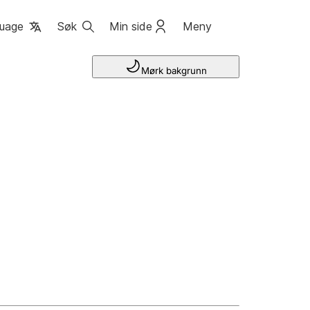
uage
Søk
Min side
Meny
Mørk bakgrunn