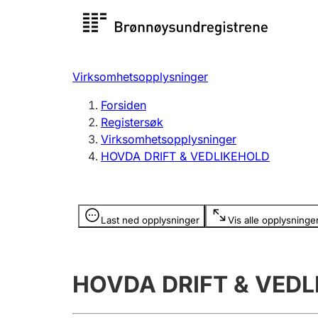
Registersøk
Aksjesel
Registrer
Virksomhetsopplysninger
Lag og forening
Flere
Forsiden
Registrere, endre, slette
organisa
Registersøk
Virksomhetsopplysninger
HOVDA DRIFT & VEDLIKEHOLD
Tinglysing
Jeger
Betaling 
Opplysninger er skjult
Last ned opplysninger
Vis alle opplysninge
Offentlig sektor
Andre t
HOVDA DRIFT & VED