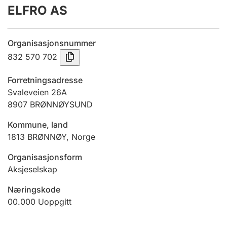
ELFRO AS
Årsregnskap
Innsending og forsinkelsesgebyr
Organisasjonsnummer
832 570 702
Tinglysing
Forretningsadresse
Svaleveien 26A
8907
BRØNNØYSUND
Jeger
Betaling og jegeravgiftskort
Kommune, land
1813
BRØNNØY
,
Norge
Ektepaktveileder
Organisasjonsform
Aksjeselskap
Næringskode
Offentlig sektor
00.000
Uoppgitt