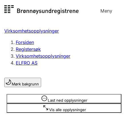
Hopp
Meny
Registersøk
til
Søk
Velg språk
innhold
Virksomhetsopplysninger
Aksjeselskap
Registrere, endre, slette
Forsiden
Registersøk
Virksomhetsopplysninger
Enkeltpersonforetak
ELFRO AS
Registrere, endre, slette
Mørk bakgrunn
Lag og forening
Registrere, endre, slette
Opplysninger er skjult
Last ned opplysninger
Vis alle opplysninger
Flere organisasjonsformer