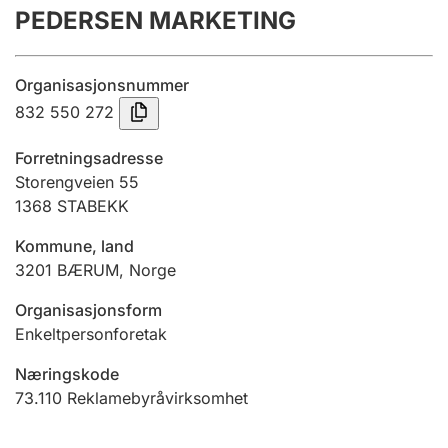
PEDERSEN MARKETING
Årsregnskap
Innsending og forsinkelsesgebyr
Organisasjonsnummer
832 550 272
Tinglysing
Forretningsadresse
Storengveien 55
1368
STABEKK
Jeger
Betaling og jegeravgiftskort
Kommune, land
3201
BÆRUM
,
Norge
Ektepaktveileder
Organisasjonsform
Enkeltpersonforetak
Næringskode
Offentlig sektor
73.110
Reklamebyråvirksomhet