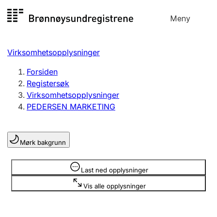
Hopp
Meny
Registersøk
til
Søk
Velg språk
innhold
Virksomhetsopplysninger
Aksjeselskap
Registrere, endre, slette
Forsiden
Registersøk
Virksomhetsopplysninger
Enkeltpersonforetak
PEDERSEN MARKETING
Registrere, endre, slette
Mørk bakgrunn
Lag og forening
Registrere, endre, slette
Opplysninger er skjult
Last ned opplysninger
Vis alle opplysninger
Flere organisasjonsformer