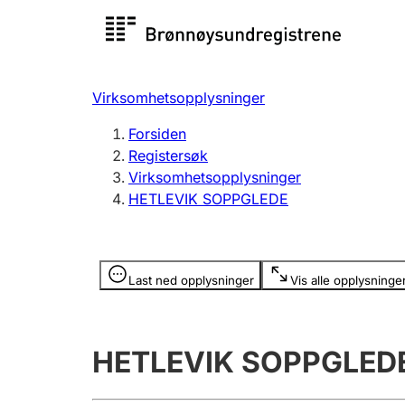
Registersøk
Aksjesel
Registrer
Virksomhetsopplysninger
Lag og forening
Flere
Forsiden
Registrere, endre, slette
organisa
Registersøk
Virksomhetsopplysninger
HETLEVIK SOPPGLEDE
Tinglysing
Jeger
Betaling 
Opplysninger er skjult
Last ned opplysninger
Vis alle opplysninge
Offentlig sektor
Andre t
HETLEVIK SOPPGLED