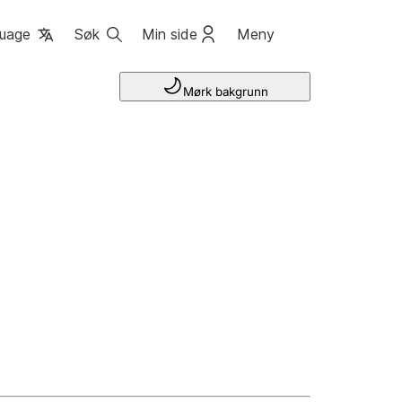
uage
Søk
Min side
Meny
Mørk bakgrunn