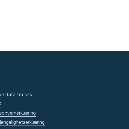
ke data fra oss
S
sonvernerklæring
gjengelighetserklæring