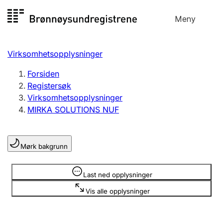
Hopp
Meny
Registersøk
til
Søk
Velg språk
innhold
Virksomhetsopplysninger
Aksjeselskap
Registrere, endre, slette
Forsiden
Registersøk
Virksomhetsopplysninger
Enkeltpersonforetak
MIRKA SOLUTIONS NUF
Registrere, endre, slette
Mørk bakgrunn
Lag og forening
Registrere, endre, slette
Opplysninger er skjult
Last ned opplysninger
Vis alle opplysninger
Flere organisasjonsformer