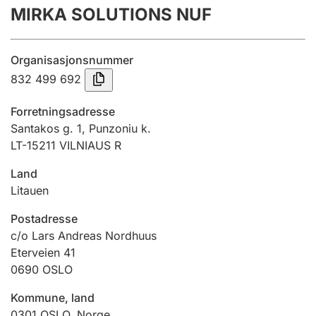
MIRKA SOLUTIONS NUF
Årsregnskap
Innsending og forsinkelsesgebyr
Organisasjonsnummer
832 499 692
Tinglysing
Forretningsadresse
Santakos g. 1, Punzoniu k.
LT-15211 VILNIAUS R
Jeger
Betaling og jegeravgiftskort
Land
Litauen
Ektepaktveileder
Postadresse
c/o Lars Andreas Nordhuus
Eterveien 41
0690
OSLO
Offentlig sektor
Kommune, land
0301
OSLO
,
Norge