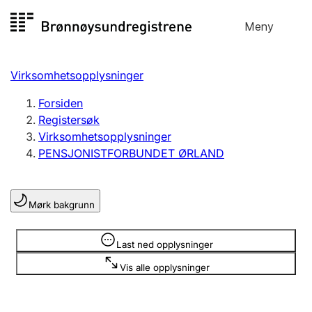
Hopp
Meny
Registersøk
til
Søk
Velg språk
innhold
Virksomhetsopplysninger
Aksjeselskap
Registrere, endre, slette
Forsiden
Registersøk
Virksomhetsopplysninger
Enkeltpersonforetak
PENSJONISTFORBUNDET ØRLAND
Registrere, endre, slette
Mørk bakgrunn
Lag og forening
Registrere, endre, slette
Opplysninger er skjult
Last ned opplysninger
Vis alle opplysninger
Flere organisasjonsformer