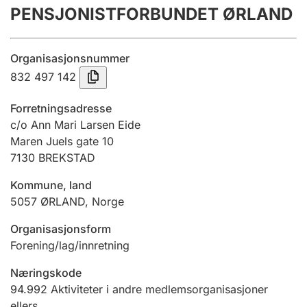
PENSJONISTFORBUNDET ØRLAND
Årsregnskap
Innsending og forsinkelsesgebyr
Organisasjonsnummer
832 497 142
Tinglysing
Forretningsadresse
c/o Ann Mari Larsen Eide
Maren Juels gate 10
Jeger
7130
BREKSTAD
Betaling og jegeravgiftskort
Kommune, land
5057
ØRLAND
,
Norge
Ektepaktveileder
Organisasjonsform
Forening/lag/innretning
Offentlig sektor
Næringskode
94.992
Aktiviteter i andre medlemsorganisasjoner
ellers