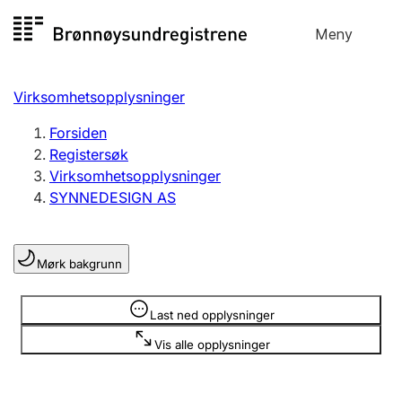
Hopp
Meny
Registersøk
til
Søk
Velg språk
innhold
Virksomhetsopplysninger
Aksjeselskap
Registrere, endre, slette
Forsiden
Registersøk
Virksomhetsopplysninger
Enkeltpersonforetak
SYNNEDESIGN AS
Registrere, endre, slette
Mørk bakgrunn
Lag og forening
Registrere, endre, slette
Opplysninger er skjult
Last ned opplysninger
Vis alle opplysninger
Flere organisasjonsformer