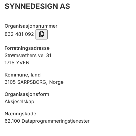
SYNNEDESIGN AS
Årsregnskap
Innsending og forsinkelsesgebyr
Organisasjonsnummer
832 481 092
Tinglysing
Forretningsadresse
Strømsæthers vei 31
1715
YVEN
Jeger
Betaling og jegeravgiftskort
Kommune, land
3105
SARPSBORG
,
Norge
Ektepaktveileder
Organisasjonsform
Aksjeselskap
Næringskode
Offentlig sektor
62.100
Dataprogrammeringstjenester