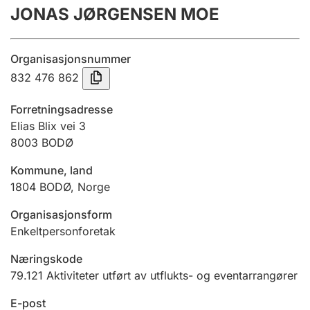
JONAS JØRGENSEN MOE
Årsregnskap
Innsending og forsinkelsesgebyr
Organisasjonsnummer
832 476 862
Tinglysing
Forretningsadresse
Elias Blix vei 3
8003
BODØ
Jeger
Betaling og jegeravgiftskort
Kommune, land
1804
BODØ
,
Norge
Ektepaktveileder
Organisasjonsform
Enkeltpersonforetak
Næringskode
Offentlig sektor
79.121
Aktiviteter utført av utflukts- og eventarrangører
E-post