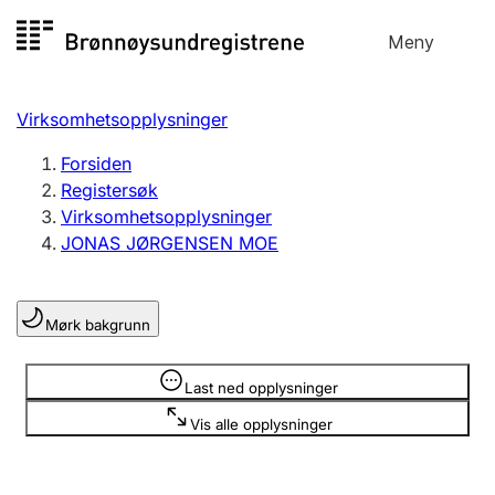
Hopp
Meny
Registersøk
til
Søk
Velg språk
innhold
Virksomhetsopplysninger
Aksjeselskap
Registrere, endre, slette
Forsiden
Registersøk
Virksomhetsopplysninger
Enkeltpersonforetak
JONAS JØRGENSEN MOE
Registrere, endre, slette
Mørk bakgrunn
Lag og forening
Registrere, endre, slette
Opplysninger er skjult
Last ned opplysninger
Vis alle opplysninger
Flere organisasjonsformer