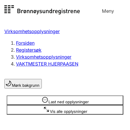
Hopp
Meny
Registersøk
til
Søk
Velg språk
innhold
Virksomhetsopplysninger
Aksjeselskap
Registrere, endre, slette
Forsiden
Registersøk
Virksomhetsopplysninger
Enkeltpersonforetak
VAKTMESTER HJERPAASEN
Registrere, endre, slette
Mørk bakgrunn
Lag og forening
Registrere, endre, slette
Opplysninger er skjult
Last ned opplysninger
Vis alle opplysninger
Flere organisasjonsformer