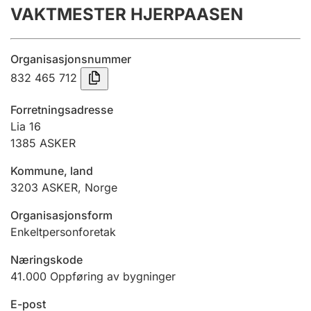
VAKTMESTER HJERPAASEN
Årsregnskap
Innsending og forsinkelsesgebyr
Organisasjonsnummer
832 465 712
Tinglysing
Forretningsadresse
Lia 16
1385
ASKER
Jeger
Betaling og jegeravgiftskort
Kommune, land
3203
ASKER
,
Norge
Ektepaktveileder
Organisasjonsform
Enkeltpersonforetak
Næringskode
Offentlig sektor
41.000
Oppføring av bygninger
E-post