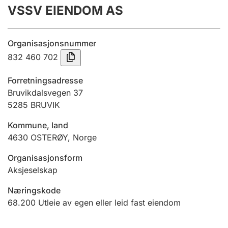
VSSV EIENDOM AS
Årsregnskap
Innsending og forsinkelsesgebyr
Organisasjonsnummer
832 460 702
Tinglysing
Forretningsadresse
Bruvikdalsvegen 37
5285
BRUVIK
Jeger
Betaling og jegeravgiftskort
Kommune, land
4630
OSTERØY
,
Norge
Ektepaktveileder
Organisasjonsform
Aksjeselskap
Næringskode
Offentlig sektor
68.200
Utleie av egen eller leid fast eiendom