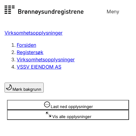
Hopp
Meny
Registersøk
til
Søk
Velg språk
innhold
Virksomhetsopplysninger
Aksjeselskap
Registrere, endre, slette
Forsiden
Registersøk
Virksomhetsopplysninger
Enkeltpersonforetak
VSSV EIENDOM AS
Registrere, endre, slette
Mørk bakgrunn
Lag og forening
Registrere, endre, slette
Opplysninger er skjult
Last ned opplysninger
Vis alle opplysninger
Flere organisasjonsformer