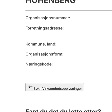
HOHENBERG
Organisasjonsnummer
Forretningsadresse
Kommune, land
Organisasjonsform
Næringskode
Søk i Virksomhetsopplysninger
Fant du det du lette etter?