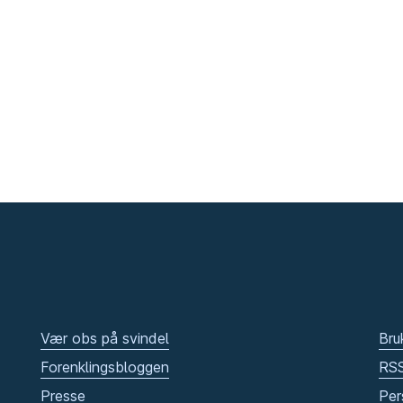
Vær obs på svindel
Bru
Forenklingsbloggen
RS
Presse
Per