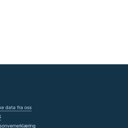
ke data fra oss
S
sonvernerklæring