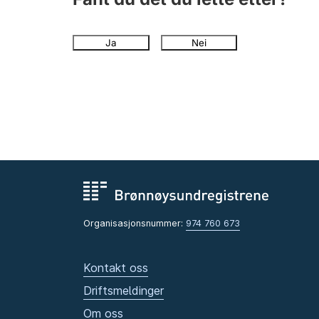
Ja
Nei
Organisasjonsnummer:
974 760 673
Kontakt oss
Driftsmeldinger
Om oss