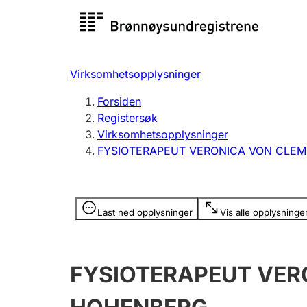
Registersøk
Aksjesel
Registrer
Virksomhetsopplysninger
Lag og forening
Flere
Forsiden
Registrere, endre, slette
organisa
Registersøk
Virksomhetsopplysninger
FYSIOTERAPEUT VERONICA VON CLE
Tinglysing
Jeger
Betaling 
Opplysninger er skjult
Last ned opplysninger
Vis alle opplysninge
Offentlig sektor
Andre t
FYSIOTERAPEUT VE