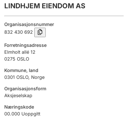
LINDHJEM EIENDOM AS
Årsregnskap
Innsending og forsinkelsesgebyr
Organisasjonsnummer
832 430 692
Tinglysing
Forretningsadresse
Elmholt allé 12
0275
OSLO
Jeger
Betaling og jegeravgiftskort
Kommune, land
0301
OSLO
,
Norge
Ektepaktveileder
Organisasjonsform
Aksjeselskap
Næringskode
Offentlig sektor
00.000
Uoppgitt