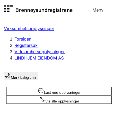
Hopp
Meny
Registersøk
til
Søk
Velg språk
innhold
Virksomhetsopplysninger
Aksjeselskap
Registrere, endre, slette
Forsiden
Registersøk
Virksomhetsopplysninger
Enkeltpersonforetak
LINDHJEM EIENDOM AS
Registrere, endre, slette
Mørk bakgrunn
Lag og forening
Registrere, endre, slette
Opplysninger er skjult
Last ned opplysninger
Vis alle opplysninger
Flere organisasjonsformer