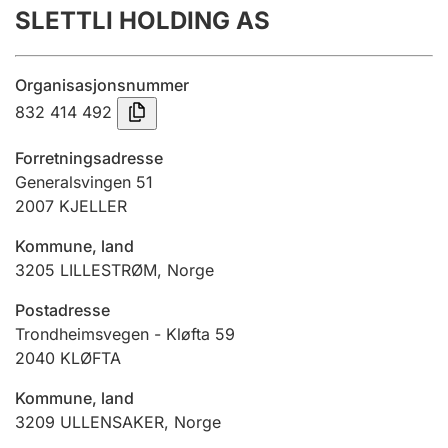
SLETTLI HOLDING AS
Årsregnskap
Innsending og forsinkelsesgebyr
Organisasjonsnummer
832 414 492
Tinglysing
Forretningsadresse
Generalsvingen 51
2007
KJELLER
Jeger
Betaling og jegeravgiftskort
Kommune, land
3205
LILLESTRØM
,
Norge
Ektepaktveileder
Postadresse
Trondheimsvegen - Kløfta 59
2040
KLØFTA
Offentlig sektor
Kommune, land
3209
ULLENSAKER
,
Norge