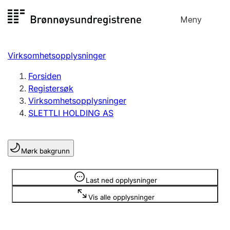
Hopp
Meny
Registersøk
til
Søk
Velg språk
innhold
Virksomhetsopplysninger
Aksjeselskap
Registrere, endre, slette
Forsiden
Registersøk
Virksomhetsopplysninger
Enkeltpersonforetak
SLETTLI HOLDING AS
Registrere, endre, slette
Mørk bakgrunn
Lag og forening
Registrere, endre, slette
Opplysninger er skjult
Last ned opplysninger
Vis alle opplysninger
Flere organisasjonsformer