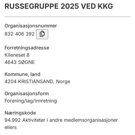
RUSSEGRUPPE 2025 VED KKG
Årsregnskap
Innsending og forsinkelsesgebyr
Organisasjonsnummer
832 406 392
Tinglysing
Forretningsadresse
Kileneset 8
4643
SØGNE
Jeger
Betaling og jegeravgiftskort
Kommune, land
4204
KRISTIANSAND
,
Norge
Ektepaktveileder
Organisasjonsform
Forening/lag/innretning
Næringskode
Offentlig sektor
94.992
Aktiviteter i andre medlemsorganisasjoner
ellers