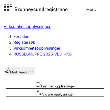
Hopp
Meny
Registersøk
til
Søk
Velg språk
innhold
Virksomhetsopplysninger
Aksjeselskap
Registrere, endre, slette
Forsiden
Registersøk
Virksomhetsopplysninger
Enkeltpersonforetak
RUSSEGRUPPE 2025 VED KKG
Registrere, endre, slette
Mørk bakgrunn
Lag og forening
Registrere, endre, slette
Opplysninger er skjult
Last ned opplysninger
Vis alle opplysninger
Flere organisasjonsformer