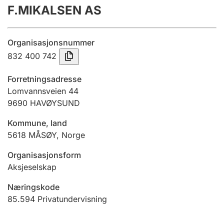
F.MIKALSEN AS
Årsregnskap
Innsending og forsinkelsesgebyr
Organisasjonsnummer
832 400 742
Tinglysing
Forretningsadresse
Lomvannsveien 44
9690
HAVØYSUND
Jeger
Betaling og jegeravgiftskort
Kommune, land
5618
MÅSØY
,
Norge
Ektepaktveileder
Organisasjonsform
Aksjeselskap
Næringskode
Offentlig sektor
85.594
Privatundervisning