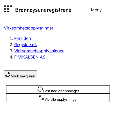
Hopp
Meny
Registersøk
til
Søk
Velg språk
innhold
Virksomhetsopplysninger
Aksjeselskap
Registrere, endre, slette
Forsiden
Registersøk
Virksomhetsopplysninger
Enkeltpersonforetak
F.MIKALSEN AS
Registrere, endre, slette
Mørk bakgrunn
Lag og forening
Registrere, endre, slette
Opplysninger er skjult
Last ned opplysninger
Vis alle opplysninger
Flere organisasjonsformer