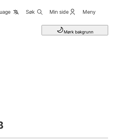
uage
Søk
Min side
Meny
Mørk bakgrunn
B