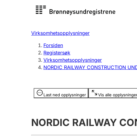
Registersøk
Aksjesel
Registrer
Virksomhetsopplysninger
Lag og forening
Flere
Forsiden
Registrere, endre, slette
organisa
Registersøk
Virksomhetsopplysninger
NORDIC RAILWAY CONSTRUCTION UN
Tinglysing
Jeger
Betaling 
Opplysninger er skjult
Last ned opplysninger
Vis alle opplysninge
Offentlig sektor
Andre t
NORDIC RAILWAY CO