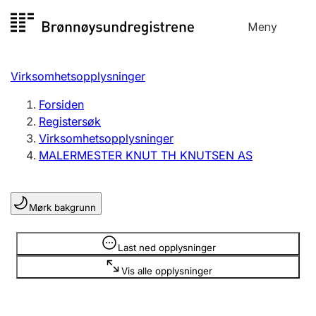
Hopp
Meny
Registersøk
til
Søk
Velg språk
innhold
Virksomhetsopplysninger
Aksjeselskap
Registrere, endre, slette
Forsiden
Registersøk
Virksomhetsopplysninger
Enkeltpersonforetak
MALERMESTER KNUT TH KNUTSEN AS
Registrere, endre, slette
Mørk bakgrunn
Lag og forening
Registrere, endre, slette
Opplysninger er skjult
Last ned opplysninger
Vis alle opplysninger
Flere organisasjonsformer