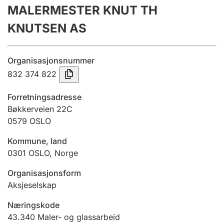
MALERMESTER KNUT TH
Årsregnskap
KNUTSEN AS
Innsending og forsinkelsesgebyr
Organisasjonsnummer
Tinglysing
832 374 822
Forretningsadresse
Jeger
Bøkkerveien 22C
Betaling og jegeravgiftskort
0579
OSLO
Kommune, land
0301
OSLO
,
Norge
Ektepaktveileder
Organisasjonsform
Aksjeselskap
Offentlig sektor
Næringskode
43.340
Maler- og glassarbeid