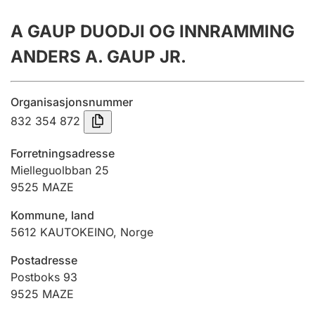
Årsregnskap
A GAUP DUODJI OG INNRAMMING
Innsending og forsinkelsesgebyr
ANDERS A. GAUP JR.
Tinglysing
Organisasjonsnummer
832 354 872
Jeger
Forretningsadresse
Betaling og jegeravgiftskort
Mielleguolbban 25
9525
MAZE
Kommune, land
Ektepaktveileder
5612
KAUTOKEINO
,
Norge
Postadresse
Offentlig sektor
Postboks 93
9525
MAZE