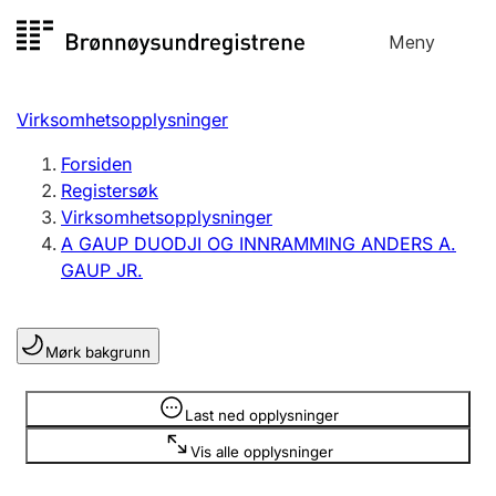
Hopp
Meny
Registersøk
til
Søk
Velg språk
innhold
Virksomhetsopplysninger
Aksjeselskap
Registrere, endre, slette
Forsiden
Registersøk
Virksomhetsopplysninger
Enkeltpersonforetak
A GAUP DUODJI OG INNRAMMING ANDERS A.
Registrere, endre, slette
GAUP JR.
Lag og forening
Mørk bakgrunn
Registrere, endre, slette
Opplysninger er skjult
Last ned opplysninger
Flere organisasjonsformer
Vis alle opplysninger