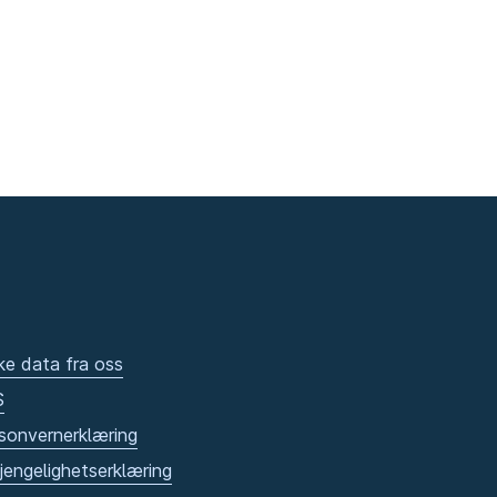
ke data fra oss
S
sonvernerklæring
gjengelighetserklæring