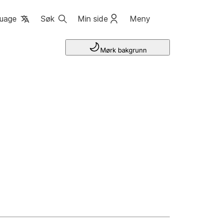
uage
Søk
Min side
Meny
Mørk bakgrunn