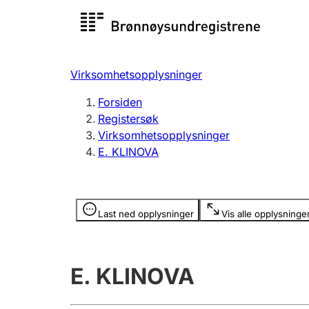
Registersøk
Aksjesel
Registrer
Virksomhetsopplysninger
Lag og forening
Flere
Forsiden
Registrere, endre, slette
organisa
Registersøk
Virksomhetsopplysninger
E. KLINOVA
Tinglysing
Jeger
Betaling 
Opplysninger er skjult
Last ned opplysninger
Vis alle opplysninge
Offentlig sektor
Andre t
E. KLINOVA