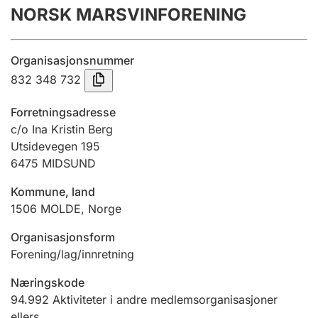
NORSK MARSVINFORENING
Årsregnskap
Innsending og forsinkelsesgebyr
Organisasjonsnummer
832 348 732
Tinglysing
Forretningsadresse
c/o Ina Kristin Berg
Utsidevegen 195
Jeger
6475
MIDSUND
Betaling og jegeravgiftskort
Kommune, land
1506
MOLDE
,
Norge
Ektepaktveileder
Organisasjonsform
Forening/lag/innretning
Offentlig sektor
Næringskode
94.992
Aktiviteter i andre medlemsorganisasjoner
ellers