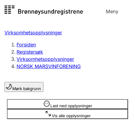
Hopp
Meny
Registersøk
til
Søk
Velg språk
innhold
Virksomhetsopplysninger
Aksjeselskap
Registrere, endre, slette
Forsiden
Registersøk
Virksomhetsopplysninger
Enkeltpersonforetak
NORSK MARSVINFORENING
Registrere, endre, slette
Mørk bakgrunn
Lag og forening
Registrere, endre, slette
Opplysninger er skjult
Last ned opplysninger
Vis alle opplysninger
Flere organisasjonsformer