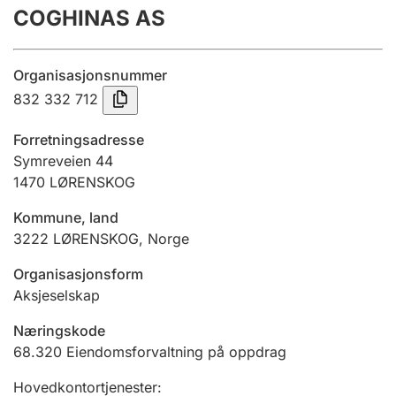
COGHINAS AS
Årsregnskap
Innsending og forsinkelsesgebyr
Organisasjonsnummer
832 332 712
Tinglysing
Forretningsadresse
Symreveien 44
1470
LØRENSKOG
Jeger
Betaling og jegeravgiftskort
Kommune, land
3222
LØRENSKOG
,
Norge
Ektepaktveileder
Organisasjonsform
Aksjeselskap
Næringskode
Offentlig sektor
68.320
Eiendomsforvaltning på oppdrag
Hovedkontortjenester
: