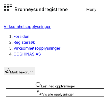
Hopp
Meny
Registersøk
til
Søk
Velg språk
innhold
Virksomhetsopplysninger
Aksjeselskap
Registrere, endre, slette
Forsiden
Registersøk
Virksomhetsopplysninger
Enkeltpersonforetak
COGHINAS AS
Registrere, endre, slette
Mørk bakgrunn
Lag og forening
Registrere, endre, slette
Opplysninger er skjult
Last ned opplysninger
Vis alle opplysninger
Flere organisasjonsformer