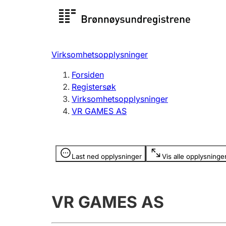
Registersøk
Aksjesel
Registrer
Virksomhetsopplysninger
Lag og forening
Flere
Forsiden
Registrere, endre, slette
organisa
Registersøk
Virksomhetsopplysninger
VR GAMES AS
Tinglysing
Jeger
Betaling 
Opplysninger er skjult
Last ned opplysninger
Vis alle opplysninge
Offentlig sektor
Andre t
VR GAMES AS