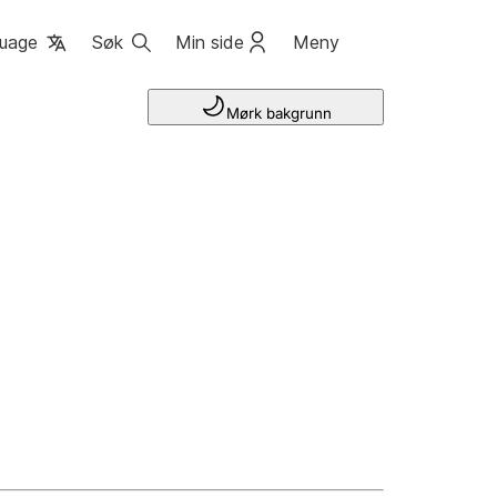
uage
Søk
Min side
Meny
Mørk bakgrunn