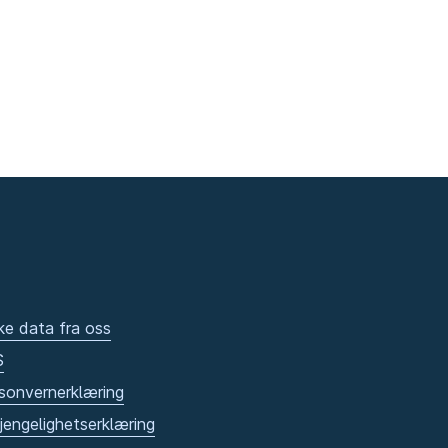
ke data fra oss
S
sonvernerklæring
gjengelighetserklæring