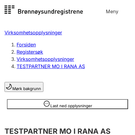
Hopp
Meny
Registersøk
til
Søk
Velg språk
innhold
Virksomhetsopplysninger
Aksjeselskap
Registrere, endre, slette
Forsiden
Registersøk
Virksomhetsopplysninger
Enkeltpersonforetak
TESTPARTNER MO I RANA AS
Registrere, endre, slette
Mørk bakgrunn
Lag og forening
Registrere, endre, slette
Opplysninger er skjult
Last ned opplysninger
Flere organisasjonsformer
TESTPARTNER MO I RANA AS