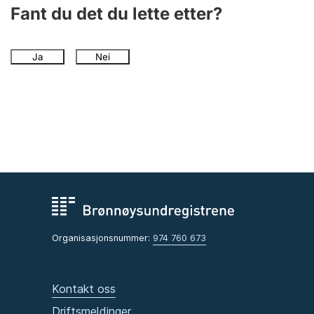
Andre tema
Fant du det du lette etter?
Ja
Nei
Organisasjonsnummer:
974 760 673
Kontakt oss
Driftsmeldinger