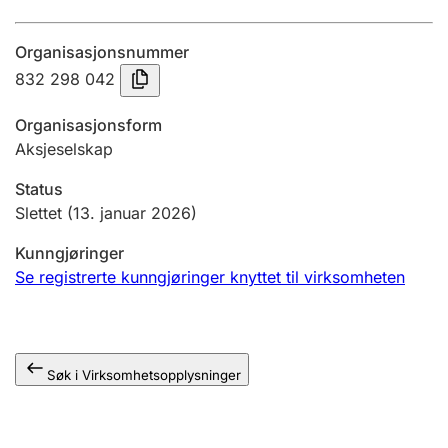
Årsregnskap
Organisasjonsnummer
Innsending og forsinkelsesgebyr
832 298 042
Organisasjonsform
Tinglysing
Aksjeselskap
Status
Jeger
Slettet
(13. januar 2026)
Betaling og jegeravgiftskort
Kunngjøringer
Se registrerte kunngjøringer knyttet til virksomheten
Ektepaktveileder
Søk i Virksomhetsopplysninger
Offentlig sektor