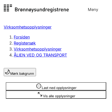
Hopp
Meny
Registersøk
til
Søk
Velg språk
innhold
Virksomhetsopplysninger
Aksjeselskap
Registrere, endre, slette
Forsiden
Registersøk
Virksomhetsopplysninger
Enkeltpersonforetak
ÅLIEN VED OG TRANSPORT
Registrere, endre, slette
Mørk bakgrunn
Lag og forening
Registrere, endre, slette
Opplysninger er skjult
Last ned opplysninger
Vis alle opplysninger
Flere organisasjonsformer