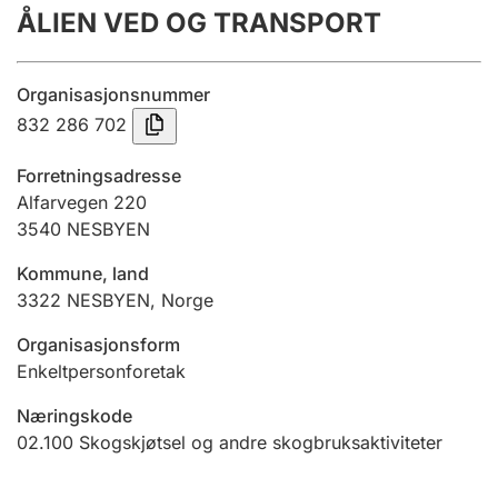
ÅLIEN VED OG TRANSPORT
Årsregnskap
Innsending og forsinkelsesgebyr
Organisasjonsnummer
832 286 702
Tinglysing
Forretningsadresse
Alfarvegen 220
3540
NESBYEN
Jeger
Betaling og jegeravgiftskort
Kommune, land
3322
NESBYEN
,
Norge
Ektepaktveileder
Organisasjonsform
Enkeltpersonforetak
Næringskode
Offentlig sektor
02.100
Skogskjøtsel og andre skogbruksaktiviteter