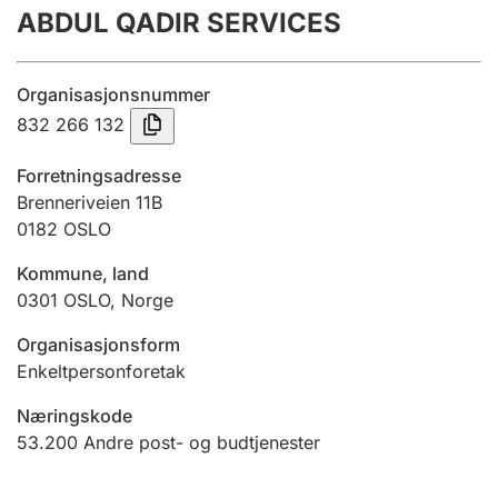
ABDUL QADIR SERVICES
Årsregnskap
Innsending og forsinkelsesgebyr
Organisasjonsnummer
832 266 132
Tinglysing
Forretningsadresse
Brenneriveien 11B
0182
OSLO
Jeger
Betaling og jegeravgiftskort
Kommune, land
0301
OSLO
,
Norge
Ektepaktveileder
Organisasjonsform
Enkeltpersonforetak
Næringskode
Offentlig sektor
53.200
Andre post- og budtjenester