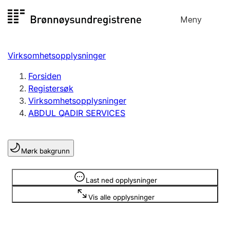
Hopp
Meny
Registersøk
til
Søk
Velg språk
innhold
Virksomhetsopplysninger
Aksjeselskap
Registrere, endre, slette
Forsiden
Registersøk
Virksomhetsopplysninger
Enkeltpersonforetak
ABDUL QADIR SERVICES
Registrere, endre, slette
Mørk bakgrunn
Lag og forening
Registrere, endre, slette
Opplysninger er skjult
Last ned opplysninger
Vis alle opplysninger
Flere organisasjonsformer