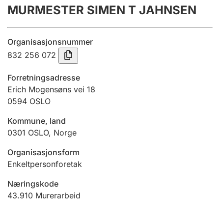
MURMESTER SIMEN T JAHNSEN
Årsregnskap
Innsending og forsinkelsesgebyr
Organisasjonsnummer
832 256 072
Tinglysing
Forretningsadresse
Erich Mogensøns vei 18
0594
OSLO
Jeger
Betaling og jegeravgiftskort
Kommune, land
0301
OSLO
,
Norge
Ektepaktveileder
Organisasjonsform
Enkeltpersonforetak
Næringskode
Offentlig sektor
43.910
Murerarbeid