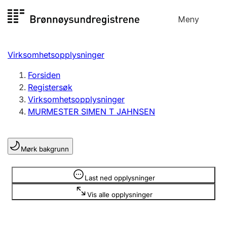
Hopp
Meny
Registersøk
til
Søk
Velg språk
innhold
Virksomhetsopplysninger
Aksjeselskap
Registrere, endre, slette
Forsiden
Registersøk
Virksomhetsopplysninger
Enkeltpersonforetak
MURMESTER SIMEN T JAHNSEN
Registrere, endre, slette
Mørk bakgrunn
Lag og forening
Registrere, endre, slette
Opplysninger er skjult
Last ned opplysninger
Vis alle opplysninger
Flere organisasjonsformer