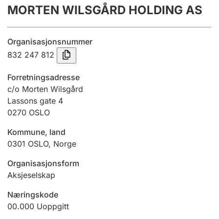
MORTEN WILSGÅRD HOLDING AS
Årsregnskap
Innsending og forsinkelsesgebyr
Organisasjonsnummer
832 247 812
Tinglysing
Forretningsadresse
c/o Morten Wilsgård
Lassons gate 4
Jeger
0270
OSLO
Betaling og jegeravgiftskort
Kommune, land
0301
OSLO
,
Norge
Ektepaktveileder
Organisasjonsform
Aksjeselskap
Offentlig sektor
Næringskode
00.000
Uoppgitt