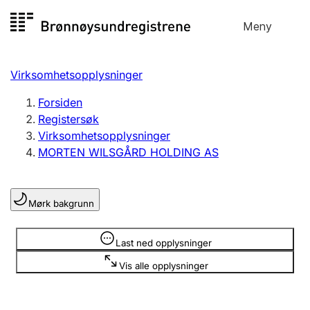
Hopp
Meny
Registersøk
til
Søk
Velg språk
innhold
Virksomhetsopplysninger
Aksjeselskap
Registrere, endre, slette
Forsiden
Registersøk
Virksomhetsopplysninger
Enkeltpersonforetak
MORTEN WILSGÅRD HOLDING AS
Registrere, endre, slette
Mørk bakgrunn
Lag og forening
Registrere, endre, slette
Opplysninger er skjult
Last ned opplysninger
Vis alle opplysninger
Flere organisasjonsformer