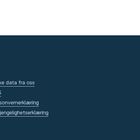
ke data fra oss
S
sonvernerklæring
gjengelighetserklæring