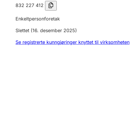
832 227 412
Enkeltpersonforetak
Slettet
(16. desember 2025)
Se registrerte kunngjøringer knyttet til virksomheten