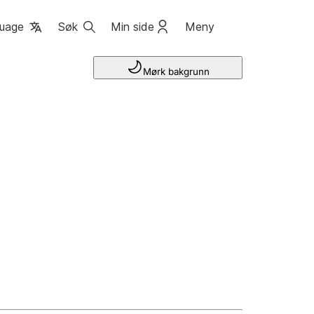
uage
Søk
Min side
Meny
Mørk bakgrunn