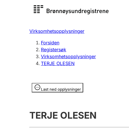
Registersøk
Aksjesel
Registrer
Virksomhetsopplysninger
Lag og forening
Flere
Forsiden
Registrere, endre, slette
organisa
Registersøk
Virksomhetsopplysninger
TERJE OLESEN
Tinglysing
Jeger
Betaling 
Opplysninger er skjult
Last ned opplysninger
Offentlig sektor
Andre t
TERJE OLESEN