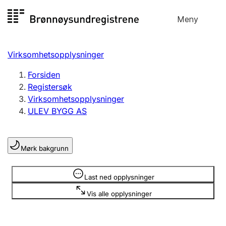
Hopp
Meny
Registersøk
til
Søk
Velg språk
innhold
Virksomhetsopplysninger
Aksjeselskap
Registrere, endre, slette
Forsiden
Registersøk
Virksomhetsopplysninger
Enkeltpersonforetak
ULEV BYGG AS
Registrere, endre, slette
Mørk bakgrunn
Lag og forening
Registrere, endre, slette
Opplysninger er skjult
Last ned opplysninger
Vis alle opplysninger
Flere organisasjonsformer