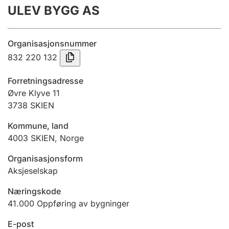
ULEV BYGG AS
Årsregnskap
Innsending og forsinkelsesgebyr
Organisasjonsnummer
832 220 132
Tinglysing
Forretningsadresse
Øvre Klyve 11
3738
SKIEN
Jeger
Betaling og jegeravgiftskort
Kommune, land
4003
SKIEN
,
Norge
Ektepaktveileder
Organisasjonsform
Aksjeselskap
Næringskode
Offentlig sektor
41.000
Oppføring av bygninger
E-post