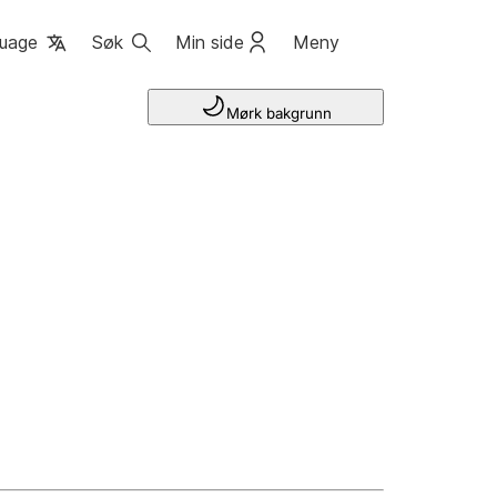
uage
Søk
Min side
Meny
Mørk bakgrunn