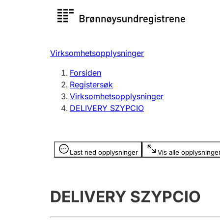
Registersøk
Aksjesel
Registrer
Virksomhetsopplysninger
Lag og forening
Flere
Forsiden
Registrere, endre, slette
organisa
Registersøk
Virksomhetsopplysninger
DELIVERY SZYPCIO
Tinglysing
Jeger
Betaling 
Opplysninger er skjult
Last ned opplysninger
Vis alle opplysninge
Offentlig sektor
Andre t
DELIVERY SZYPCIO