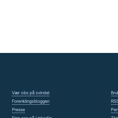
Vær obs på svindel
Bru
Forenklingsbloggen
RS
Presse
Per