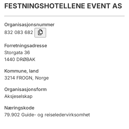
FESTNINGSHOTELLENE EVENT AS
Årsregnskap
Innsending og forsinkelsesgebyr
Organisasjonsnummer
832 083 682
Tinglysing
Forretningsadresse
Storgata 36
1440
DRØBAK
Jeger
Betaling og jegeravgiftskort
Kommune, land
3214
FROGN
,
Norge
Ektepaktveileder
Organisasjonsform
Aksjeselskap
Næringskode
Offentlig sektor
79.902
Guide- og reiseledervirksomhet