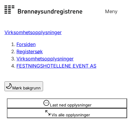
Hopp
Meny
Registersøk
til
Søk
Velg språk
innhold
Virksomhetsopplysninger
Aksjeselskap
Registrere, endre, slette
Forsiden
Registersøk
Virksomhetsopplysninger
Enkeltpersonforetak
FESTNINGSHOTELLENE EVENT AS
Registrere, endre, slette
Mørk bakgrunn
Lag og forening
Registrere, endre, slette
Opplysninger er skjult
Last ned opplysninger
Vis alle opplysninger
Flere organisasjonsformer