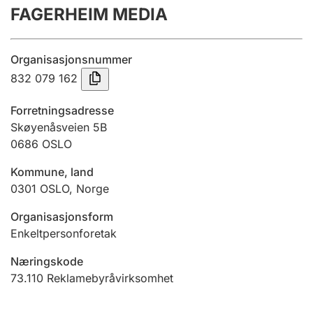
FAGERHEIM MEDIA
Årsregnskap
Innsending og forsinkelsesgebyr
Organisasjonsnummer
832 079 162
Tinglysing
Forretningsadresse
Skøyenåsveien 5B
0686
OSLO
Jeger
Betaling og jegeravgiftskort
Kommune, land
0301
OSLO
,
Norge
Ektepaktveileder
Organisasjonsform
Enkeltpersonforetak
Næringskode
Offentlig sektor
73.110
Reklamebyråvirksomhet