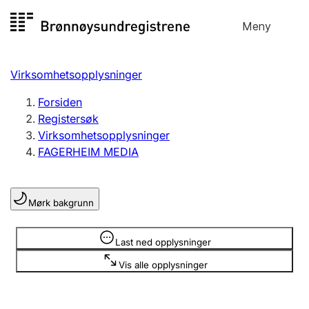
Hopp
Meny
Registersøk
til
Søk
Velg språk
innhold
Virksomhetsopplysninger
Aksjeselskap
Registrere, endre, slette
Forsiden
Registersøk
Virksomhetsopplysninger
Enkeltpersonforetak
FAGERHEIM MEDIA
Registrere, endre, slette
Mørk bakgrunn
Lag og forening
Registrere, endre, slette
Opplysninger er skjult
Last ned opplysninger
Vis alle opplysninger
Flere organisasjonsformer