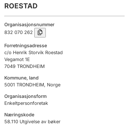
ROESTAD
Årsregnskap
Innsending og forsinkelsesgebyr
Organisasjonsnummer
832 070 262
Tinglysing
Forretningsadresse
c/o Henrik Storvik Roestad
Vegamot 1E
Jeger
7049
TRONDHEIM
Betaling og jegeravgiftskort
Kommune, land
5001
TRONDHEIM
,
Norge
Ektepaktveileder
Organisasjonsform
Enkeltpersonforetak
Offentlig sektor
Næringskode
58.110
Utgivelse av bøker