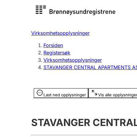
Registersøk
Aksjesel
Registrer
Virksomhetsopplysninger
Lag og forening
Flere
Forsiden
Registrere, endre, slette
organisa
Registersøk
Virksomhetsopplysninger
STAVANGER CENTRAL APARTMENTS A
Tinglysing
Jeger
Betaling 
Opplysninger er skjult
Last ned opplysninger
Vis alle opplysninge
Offentlig sektor
Andre t
STAVANGER CENTRA