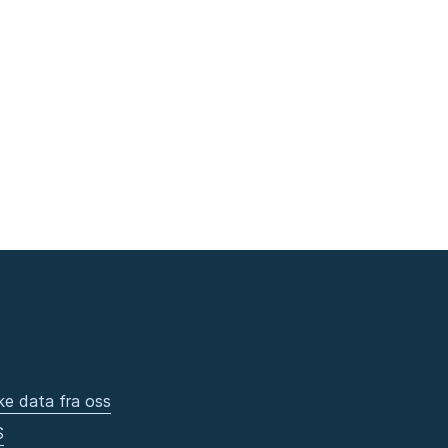
ke data fra oss
S