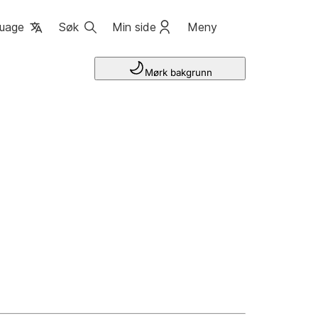
uage
Søk
Min side
Meny
Mørk bakgrunn