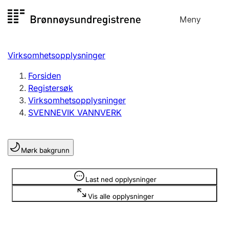
Hopp
Meny
Registersøk
til
Søk
Velg språk
innhold
Virksomhetsopplysninger
Aksjeselskap
Registrere, endre, slette
Forsiden
Registersøk
Virksomhetsopplysninger
Enkeltpersonforetak
SVENNEVIK VANNVERK
Registrere, endre, slette
Mørk bakgrunn
Lag og forening
Registrere, endre, slette
Opplysninger er skjult
Last ned opplysninger
Vis alle opplysninger
Flere organisasjonsformer