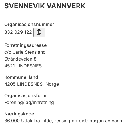
SVENNEVIK VANNVERK
Årsregnskap
Innsending og forsinkelsesgebyr
Organisasjonsnummer
832 029 122
Tinglysing
Forretningsadresse
c/o Jarle Stensland
Stråndeveien 8
Jeger
4521
LINDESNES
Betaling og jegeravgiftskort
Kommune, land
4205
LINDESNES
,
Norge
Ektepaktveileder
Organisasjonsform
Forening/lag/innretning
Offentlig sektor
Næringskode
36.000
Uttak fra kilde, rensing og distribusjon av vann