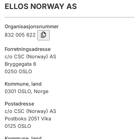
ELLOS NORWAY AS
Årsregnskap
Innsending og forsinkelsesgebyr
Organisasjonsnummer
832 005 622
Tinglysing
Forretningsadresse
c/o CSC (Norway) AS
Bryggegata 6
Jeger
0250
OSLO
Betaling og jegeravgiftskort
Kommune, land
0301
OSLO
,
Norge
Ektepaktveileder
Postadresse
c/o CSC (Norway) AS
Postboks 2051 Vika
Offentlig sektor
0125
OSLO
Kommune, land