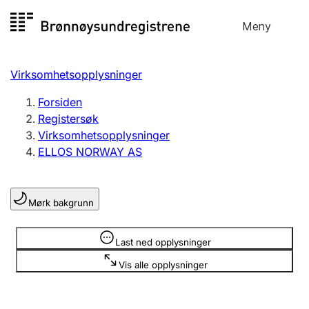
Hopp
Meny
Registersøk
til
Søk
Velg språk
innhold
Virksomhetsopplysninger
Aksjeselskap
Registrere, endre, slette
Forsiden
Registersøk
Virksomhetsopplysninger
Enkeltpersonforetak
ELLOS NORWAY AS
Registrere, endre, slette
Mørk bakgrunn
Lag og forening
Registrere, endre, slette
Opplysninger er skjult
Last ned opplysninger
Vis alle opplysninger
Flere organisasjonsformer