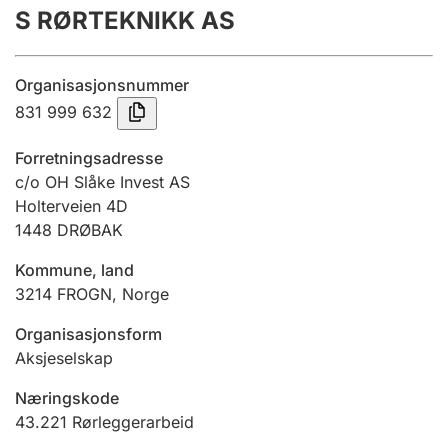
S RØRTEKNIKK AS
Årsregnskap
Innsending og forsinkelsesgebyr
Organisasjonsnummer
831 999 632
Tinglysing
Forretningsadresse
c/o OH Slåke Invest AS
Holterveien 4D
Jeger
1448
DRØBAK
Betaling og jegeravgiftskort
Kommune, land
3214
FROGN
,
Norge
Ektepaktveileder
Organisasjonsform
Aksjeselskap
Offentlig sektor
Næringskode
43.221
Rørleggerarbeid