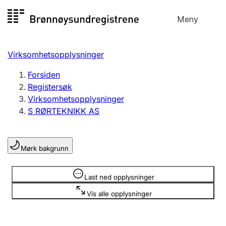
Hopp
Meny
Registersøk
til
Søk
Velg språk
innhold
Virksomhetsopplysninger
Aksjeselskap
Registrere, endre, slette
Forsiden
Registersøk
Virksomhetsopplysninger
Enkeltpersonforetak
S RØRTEKNIKK AS
Registrere, endre, slette
Mørk bakgrunn
Lag og forening
Registrere, endre, slette
Opplysninger er skjult
Last ned opplysninger
Vis alle opplysninger
Flere organisasjonsformer