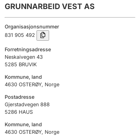
GRUNNARBEID VEST AS
Årsregnskap
Innsending og forsinkelsesgebyr
Organisasjonsnummer
831 905 492
Tinglysing
Forretningsadresse
Neskaivegen 43
5285
BRUVIK
Jeger
Betaling og jegeravgiftskort
Kommune, land
4630
OSTERØY
,
Norge
Ektepaktveileder
Postadresse
Gjerstadvegen 888
5286
HAUS
Offentlig sektor
Kommune, land
4630
OSTERØY
,
Norge