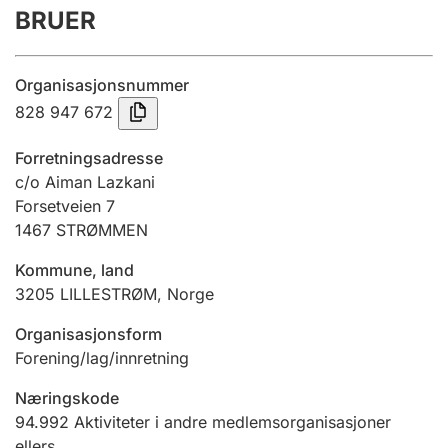
BRUER
Årsregnskap
Innsending og forsinkelsesgebyr
Organisasjonsnummer
828 947 672
Tinglysing
Forretningsadresse
c/o Aiman Lazkani
Forsetveien 7
Jeger
1467
STRØMMEN
Betaling og jegeravgiftskort
Kommune, land
3205
LILLESTRØM
,
Norge
Ektepaktveileder
Organisasjonsform
Forening/lag/innretning
Offentlig sektor
Næringskode
94.992
Aktiviteter i andre medlemsorganisasjoner
ellers