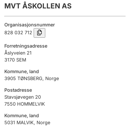
MVT ÅSKOLLEN AS
Årsregnskap
Innsending og forsinkelsesgebyr
Organisasjonsnummer
828 032 712
Tinglysing
Forretningsadresse
Åslyveien 21
3170
SEM
Jeger
Betaling og jegeravgiftskort
Kommune, land
3905
TØNSBERG
,
Norge
Ektepaktveileder
Postadresse
Stavsjøvegen 20
7550
HOMMELVIK
Offentlig sektor
Kommune, land
5031
MALVIK
,
Norge