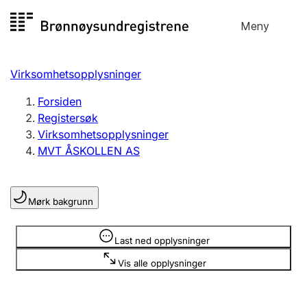
Hopp
Meny
Registersøk
til
Søk
Velg språk
innhold
Virksomhetsopplysninger
Aksjeselskap
Registrere, endre, slette
Forsiden
Registersøk
Virksomhetsopplysninger
Enkeltpersonforetak
MVT ÅSKOLLEN AS
Registrere, endre, slette
Mørk bakgrunn
Lag og forening
Registrere, endre, slette
Opplysninger er skjult
Last ned opplysninger
Vis alle opplysninger
Flere organisasjonsformer