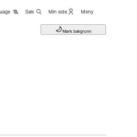
uage
Søk
Min side
Meny
Mørk bakgrunn