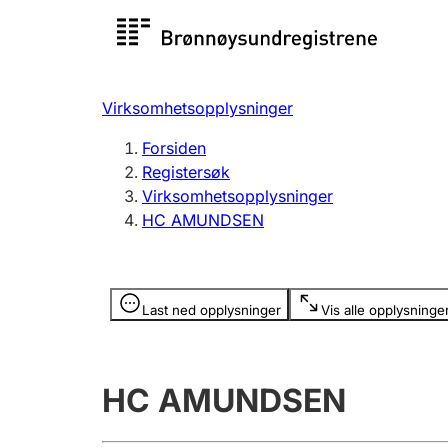
Registersøk
Aksjesel
Registrer
Virksomhetsopplysninger
Lag og forening
Flere
Forsiden
Registrere, endre, slette
organisa
Registersøk
Virksomhetsopplysninger
HC AMUNDSEN
Tinglysing
Jeger
Betaling 
Opplysninger er skjult
Last ned opplysninger
Vis alle opplysninge
Offentlig sektor
Andre t
HC AMUNDSEN