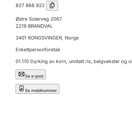
827 868 922
Østre Solørveg 2067
2219
BRANDVAL
3401
KONGSVINGER
,
Norge
Enkeltpersonforetak
01.110
Dyrking av korn, unntatt ris, belgvekster og o
Se e-post
Se mobilnummer