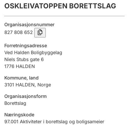
OSKLEIVATOPPEN BORETTSLAG
Årsregnskap
Innsending og forsinkelsesgebyr
Organisasjonsnummer
827 808 652
Tinglysing
Forretningsadresse
Ved Halden Boligbyggelag
Niels Stubs gate 6
Jeger
1776
HALDEN
Betaling og jegeravgiftskort
Kommune, land
3101
HALDEN
,
Norge
Ektepaktveileder
Organisasjonsform
Borettslag
Offentlig sektor
Næringskode
97.001
Aktiviteter i borettslag og boligsameier