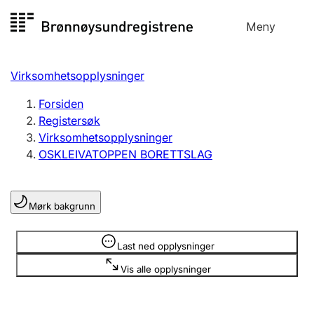
Hopp
Meny
Registersøk
til
Søk
Velg språk
innhold
Virksomhetsopplysninger
Aksjeselskap
Registrere, endre, slette
Forsiden
Registersøk
Virksomhetsopplysninger
Enkeltpersonforetak
OSKLEIVATOPPEN BORETTSLAG
Registrere, endre, slette
Mørk bakgrunn
Lag og forening
Registrere, endre, slette
Opplysninger er skjult
Last ned opplysninger
Vis alle opplysninger
Flere organisasjonsformer