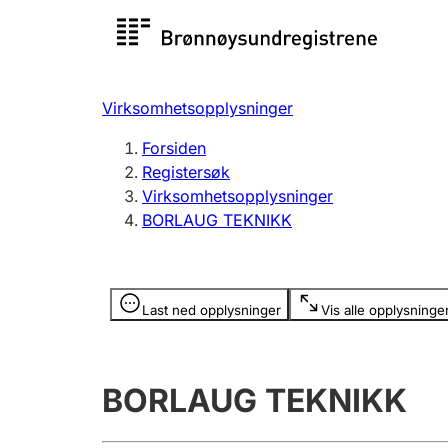
Registersøk
Aksjesel
Registrer
Virksomhetsopplysninger
Lag og forening
Flere
Forsiden
Registrere, endre, slette
organisa
Registersøk
Virksomhetsopplysninger
BORLAUG TEKNIKK
Tinglysing
Jeger
Betaling 
Opplysninger er skjult
Last ned opplysninger
Vis alle opplysninge
Offentlig sektor
Andre t
BORLAUG TEKNIKK