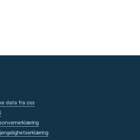
ke data fra oss
S
sonvernerklæring
gjengelighetserklæring