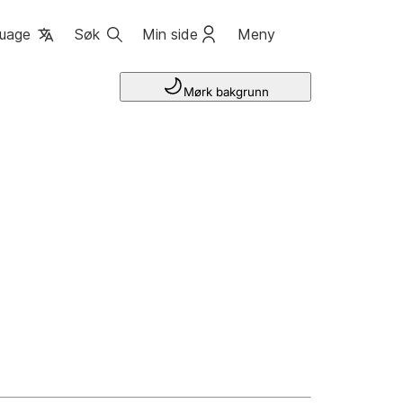
uage
Søk
Min side
Meny
Mørk bakgrunn