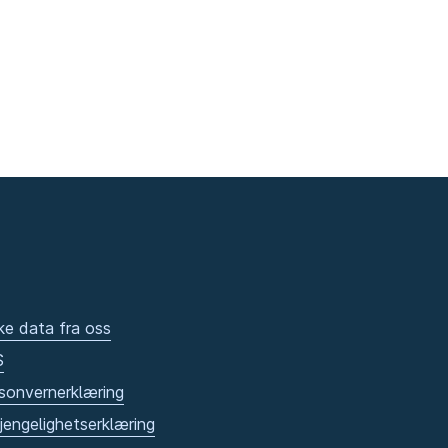
ke data fra oss
S
sonvernerklæring
gjengelighetserklæring