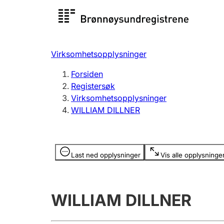
Registersøk
Aksjesel
Registrer
Virksomhetsopplysninger
Lag og forening
Flere
Forsiden
Registrere, endre, slette
organisa
Registersøk
Virksomhetsopplysninger
WILLIAM DILLNER
Tinglysing
Jeger
Betaling 
Opplysninger er skjult
Last ned opplysninger
Vis alle opplysninge
Offentlig sektor
Andre t
WILLIAM DILLNER