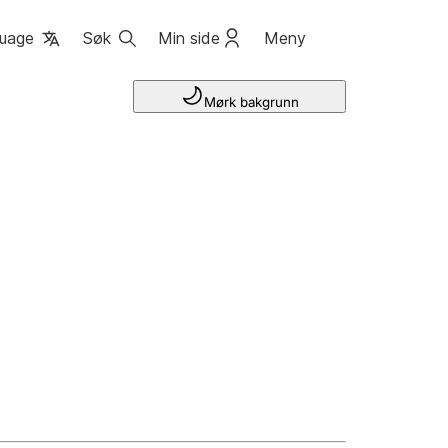
uage
Søk
Min side
Meny
Mørk bakgrunn