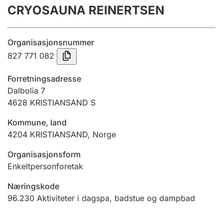
CRYOSAUNA REINERTSEN
Årsregnskap
Innsending og forsinkelsesgebyr
Organisasjonsnummer
827 771 082
Tinglysing
Forretningsadresse
Dalbolia 7
4628
KRISTIANSAND S
Jeger
Betaling og jegeravgiftskort
Kommune, land
4204
KRISTIANSAND
,
Norge
Ektepaktveileder
Organisasjonsform
Enkeltpersonforetak
Næringskode
Offentlig sektor
96.230
Aktiviteter i dagspa, badstue og dampbad