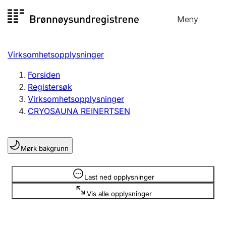
Hopp
Meny
Registersøk
til
Søk
Velg språk
innhold
Virksomhetsopplysninger
Aksjeselskap
Registrere, endre, slette
Forsiden
Registersøk
Virksomhetsopplysninger
Enkeltpersonforetak
CRYOSAUNA REINERTSEN
Registrere, endre, slette
Mørk bakgrunn
Lag og forening
Registrere, endre, slette
Opplysninger er skjult
Last ned opplysninger
Vis alle opplysninger
Flere organisasjonsformer