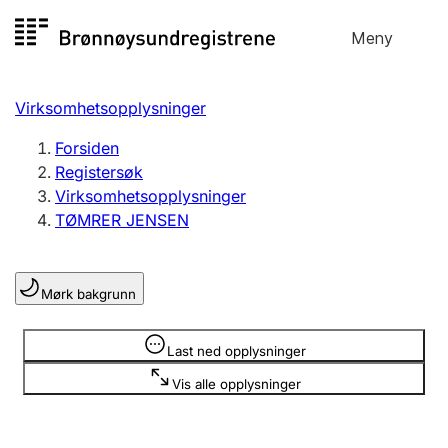
Hopp
Meny
Registersøk
til
Søk
Velg språk
innhold
Virksomhetsopplysninger
Aksjeselskap
Registrere, endre, slette
Forsiden
Registersøk
Virksomhetsopplysninger
Enkeltpersonforetak
TØMRER JENSEN
Registrere, endre, slette
Mørk bakgrunn
Lag og forening
Registrere, endre, slette
Opplysninger er skjult
Last ned opplysninger
Vis alle opplysninger
Flere organisasjonsformer