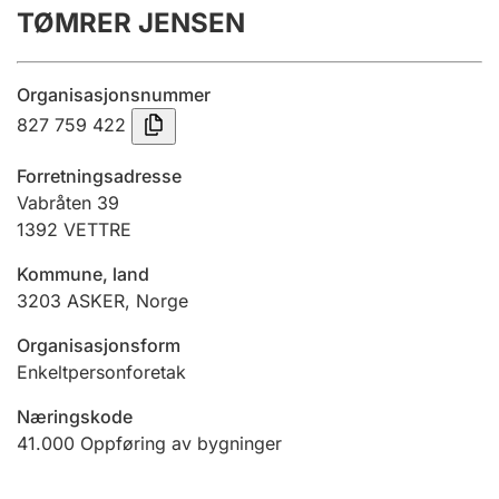
TØMRER JENSEN
Årsregnskap
Innsending og forsinkelsesgebyr
Organisasjonsnummer
827 759 422
Tinglysing
Forretningsadresse
Vabråten 39
1392
VETTRE
Jeger
Betaling og jegeravgiftskort
Kommune, land
3203
ASKER
,
Norge
Ektepaktveileder
Organisasjonsform
Enkeltpersonforetak
Næringskode
Offentlig sektor
41.000
Oppføring av bygninger