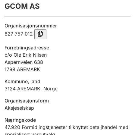
GCOM AS
Årsregnskap
Innsending og forsinkelsesgebyr
Organisasjonsnummer
827 757 012
Tinglysing
Forretningsadresse
c/o Ole Erik Nilsen
Aspernveien 638
Jeger
1798
AREMARK
Betaling og jegeravgiftskort
Kommune, land
3124
AREMARK
,
Norge
Ektepaktveileder
Organisasjonsform
Aksjeselskap
Offentlig sektor
Næringskode
47.920
Formidlingstjenester tilknyttet detaljhandel med
spesialisert vareutvalg