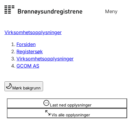
Hopp
Meny
Registersøk
til
Søk
Velg språk
innhold
Virksomhetsopplysninger
Aksjeselskap
Registrere, endre, slette
Forsiden
Registersøk
Virksomhetsopplysninger
Enkeltpersonforetak
GCOM AS
Registrere, endre, slette
Mørk bakgrunn
Lag og forening
Registrere, endre, slette
Opplysninger er skjult
Last ned opplysninger
Vis alle opplysninger
Flere organisasjonsformer