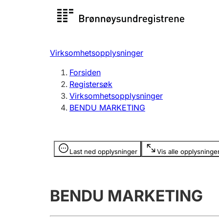
Registersøk
Aksjesel
Registrer
Virksomhetsopplysninger
Lag og forening
Flere
Forsiden
Registrere, endre, slette
organisa
Registersøk
Virksomhetsopplysninger
BENDU MARKETING
Tinglysing
Jeger
Betaling 
Opplysninger er skjult
Last ned opplysninger
Vis alle opplysninge
Offentlig sektor
Andre t
BENDU MARKETING