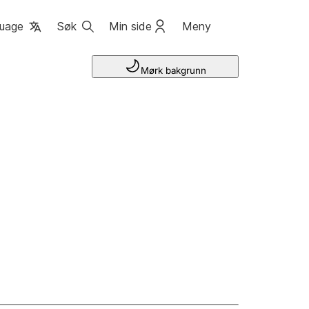
uage
Søk
Min side
Meny
Mørk bakgrunn