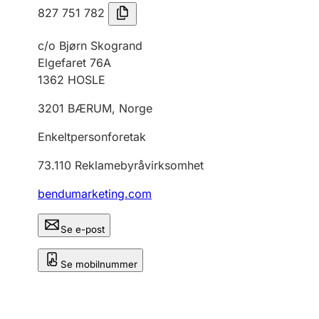
827 751 782
c/o Bjørn Skogrand
Elgefaret 76A
1362
HOSLE
3201
BÆRUM
,
Norge
Enkeltpersonforetak
73.110
Reklamebyråvirksomhet
bendumarketing.com
Se e-post
Se mobilnummer